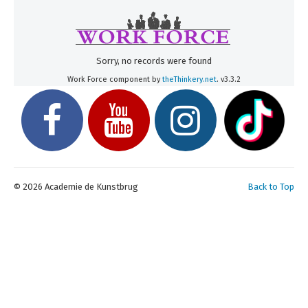
Inschrijven
Uurroosters 25-26
Uurroosters 26-27
Sorry, no records were found
Contact
Work Force component by
theThinkery.net
. v3.3.2
Projecten
Aanmelden
Afwezigheden
U bent hier:
Home
Over ons
Team
© 2026 Academie de Kunstbrug
Back to Top
Woord