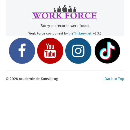
Inschrijven
Uurroosters 25-26
Uurroosters 26-27
Sorry, no records were found
Contact
Work Force component by
theThinkery.net
. v3.3.2
Projecten
Aanmelden
Afwezigheden
U bent hier:
Home
Over ons
Team
© 2026 Academie de Kunstbrug
Back to Top
Coördinatoren