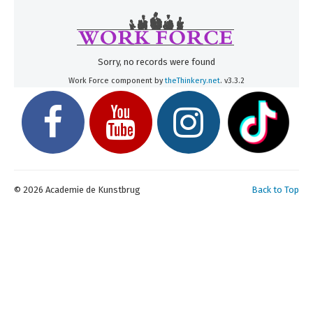
Inschrijven
Uurroosters 25-26
Uurroosters 26-27
Sorry, no records were found
Contact
Work Force component by
theThinkery.net
. v3.3.2
Projecten
Aanmelden
Afwezigheden
U bent hier:
Home
Over ons
Team
© 2026 Academie de Kunstbrug
Back to Top
Secretariaat