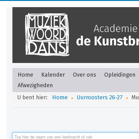
Home
Kalender
Over ons
Opleidingen
Afwezigheden
U bent hier:
Home
Uurroosters 26-27
Mu