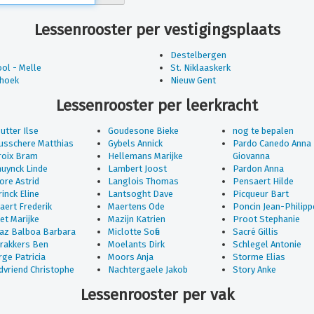
Lessenrooster per vestigingsplaats
Destelbergen
ol - Melle
St. Niklaaskerk
lhoek
Nieuw Gent
Lessenrooster per leerkracht
utter Ilse
Goudesone Bieke
nog te bepalen
usschere Matthias
Gybels Annick
Pardo Canedo Anna
roix Bram
Hellemans Marijke
Giovanna
uynck Linde
Lambert Joost
Pardon Anna
re Astrid
Langlois Thomas
Pensaert Hilde
inck Eline
Lantsoght Dave
Picqueur Bart
aert Frederik
Maertens Ode
Poncin Jean-Philipp
et Marijke
Mazijn Katrien
Proot Stephanie
raz Balboa Barbara
Miclotte Sofie
Sacré Gillis
rakkers Ben
Moelants Dirk
Schlegel Antonie
ge Patricia
Moors Anja
Storme Elias
vriend Christophe
Nachtergaele Jakob
Story Anke
Lessenrooster per vak