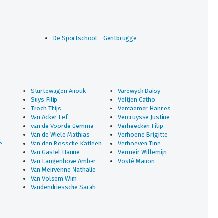
De Sportschool - Gentbrugge
Sturtewagen Anouk
Varewyck Daisy
Suys Filip
Veltjen Catho
Troch Thijs
Vercaemer Hannes
Van Acker Eef
Vercruysse Justine
van de Voorde Gemma
Verheecken Filip
Van de Wiele Mathias
Verhoene Brigitte
e
Van den Bossche Katleen
Verhoeven Tine
Van Gastel Hanne
Vermeir Willemijn
Van Langenhove Amber
Vosté Manon
Van Meirvenne Nathalie
Van Volsem Wim
Vandendriessche Sarah