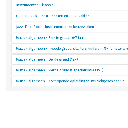
Instrumenten - klassiek
accordeon
Engelse h
Oude muziek - Instrumenten en keuzevakken
altviool
eufonium
bastrombone
fagot
altviool
cello
Jazz-Pop-Rock - Instrumenten en keuzevakken
bastuba
gitaar - kl
barokhobo
Groepsmus
blokfluit
harp
barokluit
hobo d'am
basgitaar
Groepsmus
Muziek algemeen - Eerste graad (6-7 jaar)
bugel
hobo
blokfluit
Improvisat
contrabas
Hedendaag
cello
hoorn
elektrische en/of akoestische gitaar
Muziek sch
Muziekinitiatie (6-7 jaar)
Muziek algemeen - Tweede graad: starters kinderen (8+) en starte
contrabas
klarinet
Geluidsleer en opnametechniek
Muzikale e
dwarsfluit
klavecimbe
Jeugdkoor
Muzikale en cu
Muziek algemeen - Derde graad (12+)
groepsmus
Begeleidingspraktijk
Groepsmus
Muziek algemeen - Vierde graad & specialisatie (15+)
Compositie
Hedendaag
Geluidsleer en opnametechniek
Historisch
Begeleidingspraktijk
Directie i
Muziek algemeen - Kortlopende opleidingen: muziekgeschiedenis
Compositie: klassiek
Geluidsle
Crealab
Groepsmus
Muziekgeschiedenis