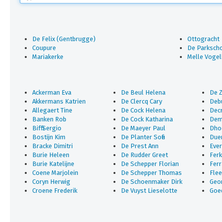
De Felix (Gentbrugge)
Ottogracht
Coupure
De Parkscho
Mariakerke
Melle Voge
Ackerman Eva
De Beul Helena
De Z
Akkermans Katrien
De Clercq Cary
Deb
Allegaert Tine
De Cock Helena
Dec
Banken Rob
De Cock Katharina
Dem
Biffi Sergio
De Maeyer Paul
Dhoo
Bostijn Kim
De Planter Sofie
Duer
Bracke Dimitri
De Prest Ann
Ever
Burie Heleen
De Rudder Greet
Ferk
Burie Katelijne
De Schepper Florian
Fer
Coene Marjolein
De Schepper Thomas
Flee
Coryn Herwig
De Schoenmaker Dirk
Geor
Croene Frederik
De Vuyst Lieselotte
Goed