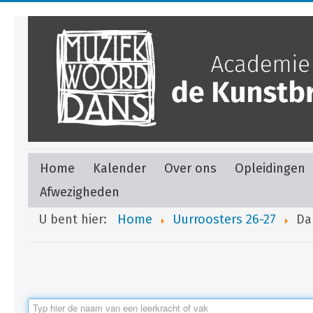
Home
Kalender
Over ons
Opleidingen
Afwezigheden
U bent hier:
Home
Uurroosters 26-27
Da