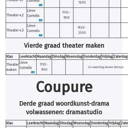
Theater 4.1
Cornelis
16:00
Lieve
17:30 -
Theater 4.2
Cornelis
19:30
Lieve
19:00 -
Theater 4.3
Cornelis
21:00
Vierde graad theater maken
Klas
Leerkracht
Maandag
Dinsdag
Woensdag
Donderdag
Vrijdag
Zaterdag
Lieve
Theater
17:30 -
Co-teaching Jeroen Serruys
Cornelis
maken
19:30
Coupure
Derde graad woordkunst-drama
volwassenen: dramastudio
Klas
Leerkracht
Maandag
Dinsdag
Woensdag
Donderdag
Vrijdag
Zate