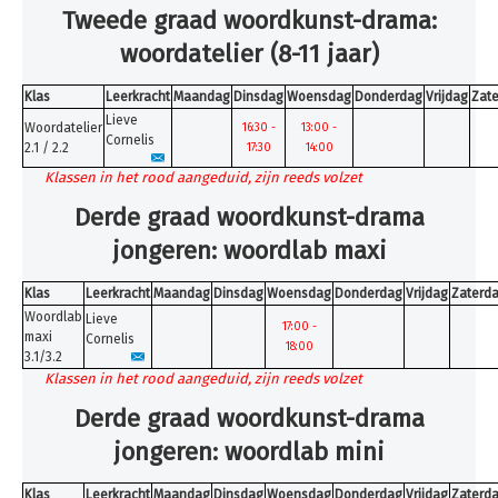
Inschrijven
Tweede graad woordkunst-drama:
woordatelier (8-11 jaar)
Uurroosters 25-26
Uurroosters 26-27
Klas
Leerkracht
Maandag
Dinsdag
Woensdag
Donderdag
Vrijdag
Zat
Lieve
Contact
Woordatelier
16:30 -
13:00 -
Cornelis
2.1 / 2.2
17:30
14:00
Projecten
Klassen in het rood aangeduid, zijn reeds volzet
Aanmelden
Derde graad woordkunst-drama
Afwezigheden
jongeren: woordlab maxi
U bent hier:
Home
Uurroosters 26-27
Klas
Leerkracht
Maandag
Dinsdag
Woensdag
Donderdag
Vrijdag
Zaterd
Woordkunst-drama
Woordlab
Lieve
17:00 -
maxi
Cornelis
18:00
3.1/3.2
Klassen in het rood aangeduid, zijn reeds volzet
Derde graad woordkunst-drama
jongeren: woordlab mini
Klas
Leerkracht
Maandag
Dinsdag
Woensdag
Donderdag
Vrijdag
Zaterd