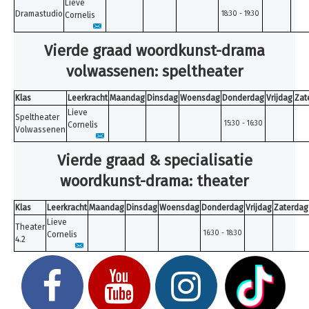
Lieve
Dramastudio
18:30 - 19:30
Cornelis
Vierde graad woordkunst-drama
volwassenen: speltheater
Klas
Leerkracht
Maandag
Dinsdag
Woensdag
Donderdag
Vrijdag
Zat
Lieve
Speltheater
15:30 - 16:30
Cornelis
Volwassenen
Vierde graad & specialisatie
woordkunst-drama: theater
Klas
Leerkracht
Maandag
Dinsdag
Woensdag
Donderdag
Vrijdag
Zaterdag
Lieve
Theater
16:30 - 18:30
Cornelis
4.2