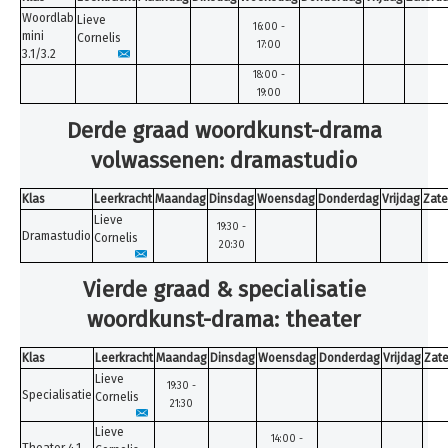
Woordlab
Lieve
16:00 -
mini
Cornelis
17:00
3.1/3.2
18:00 -
19:00
Derde graad woordkunst-drama
volwassenen: dramastudio
Klas
Leerkracht
Maandag
Dinsdag
Woensdag
Donderdag
Vrijdag
Zate
Lieve
19:30 -
Dramastudio
Cornelis
20:30
Vierde graad & specialisatie
woordkunst-drama: theater
Klas
Leerkracht
Maandag
Dinsdag
Woensdag
Donderdag
Vrijdag
Zat
Lieve
19:30 -
Specialisatie
Cornelis
21:30
Lieve
14:00 -