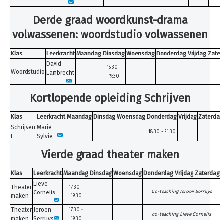
Derde graad woordkunst-drama
volwassenen: woordstudio volwassenen
Klas
Leerkracht
Maandag
Dinsdag
Woensdag
Donderdag
Vrijdag
Zate
David
18:30 -
Woordstudio
Lambrecht
19:30
Kortlopende opleiding Schrijven
Klas
Leerkracht
Maandag
Dinsdag
Woensdag
Donderdag
Vrijdag
Zaterda
Schrijven
Marie
18:30 - 21:30
E
Sylvie
Vierde graad theater maken
Klas
Leerkracht
Maandag
Dinsdag
Woensdag
Donderdag
Vrijdag
Zaterdag
Lieve
Theater
17:30 -
Co-teaching Jeroen Serruys
Cornelis
maken
19:30
Theater
Jeroen
17:30 -
co-teaching Lieve Cornelis
maken
Serruys
19:30