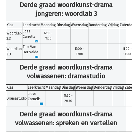
Derde graad woordkunst-drama
jongeren: woordlab 3
Klas
Leerkracht
Maandag
Dinsdag
Woensdag
Donderdag
Vrijdag
Zaterd
Loes
Woordlab
17:30 -
Carrette
3.3
19:30
Tom Van
Woordlab
19:00 -
11:00 -
Der Velde
3.3
21:00
13:00
Derde graad woordkunst-drama
volwassenen: dramastudio
Klas
Leerkracht
Maandag
Dinsdag
Woensdag
Donderdag
Vrijdag
Zate
Lieve
19:30 -
Dramastudio
Cornelis
20:30
Derde graad woordkunst-drama
volwassenen: spreken en vertellen