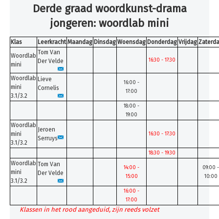
Derde graad woordkunst-drama
jongeren: woordlab mini
Klas
Leerkracht
Maandag
Dinsdag
Woensdag
Donderdag
Vrijdag
Zaterd
Tom Van
Woordlab
16:30 - 17:30
Der Velde
mini
Woordlab
Lieve
16:00 -
mini
Cornelis
17:00
3.1/3.2
18:00 -
19:00
Woordlab
Jeroen
mini
16:30 - 17:30
Serruys
3.1/3.2
18:30 - 19:30
Woordlab
Tom Van
14:00 -
09:00 -
mini
Der Velde
15:00
10:00
3.1/3.2
16:00 -
17:00
Klassen in het rood aangeduid, zijn reeds volzet