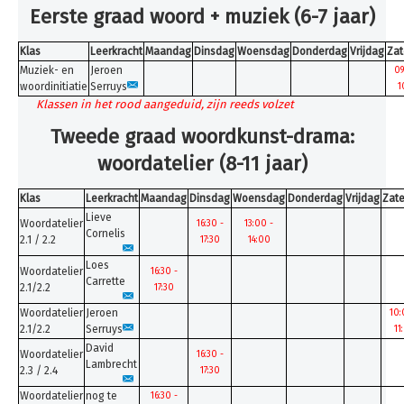
Inschrijven
Eerste graad woord + muziek (6-7 jaar)
Uurroosters 25-26
Klas
Leerkracht
Maandag
Dinsdag
Woensdag
Donderdag
Vrijdag
Zat
Muziek- en
Jeroen
Uurroosters 26-27
09
woordinitiatie
Serruys
1
Contact
Klassen in het rood aangeduid, zijn reeds volzet
Tweede graad woordkunst-drama:
Projecten
woordatelier (8-11 jaar)
Aanmelden
Afwezigheden
Klas
Leerkracht
Maandag
Dinsdag
Woensdag
Donderdag
Vrijdag
Zat
Lieve
Woordatelier
16:30 -
13:00 -
U bent hier:
Home
Uurroosters 26-27
Cornelis
2.1 / 2.2
17:30
14:00
Woordkunst-drama
Loes
Woordatelier
16:30 -
Carrette
2.1/2.2
17:30
Woordatelier
Jeroen
10:
2.1/2.2
Serruys
11
David
Woordatelier
16:30 -
Lambrecht
2.3 / 2.4
17:30
Woordatelier
nog te
16:30 -