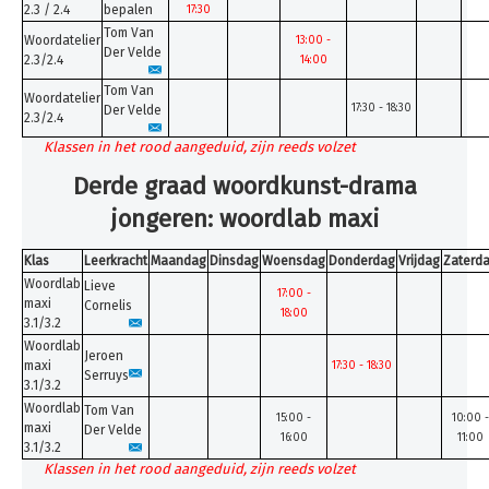
2.3 / 2.4
bepalen
17:30
Tom Van
Woordatelier
13:00 -
Der Velde
2.3/2.4
14:00
Tom Van
Woordatelier
17:30 - 18:30
Der Velde
2.3/2.4
Klassen in het rood aangeduid, zijn reeds volzet
Derde graad woordkunst-drama
jongeren: woordlab maxi
Klas
Leerkracht
Maandag
Dinsdag
Woensdag
Donderdag
Vrijdag
Zaterd
Woordlab
Lieve
17:00 -
maxi
Cornelis
18:00
3.1/3.2
Woordlab
Jeroen
maxi
17:30 - 18:30
Serruys
3.1/3.2
Woordlab
Tom Van
15:00 -
10:00 -
maxi
Der Velde
16:00
11:00
3.1/3.2
Klassen in het rood aangeduid, zijn reeds volzet