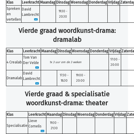
Klas
Leerkracht
Maandag
Dinsdag
Woensdag
Donderdag
Vrijdag
Zaterda
Spreken
David
19:30 -
en
Lambrecht
20:30
vertellen
Vierde graad woordkunst-drama:
dramalab
Klas
Leerkracht
Maandag
Dinsdag
Woensdag
Donderdag
Vrijdag
Zaterd
Tom Van
17:00 -
4 Crealab
1x 3 uur om de 3 weken
Der Velde
20:00
David
17:30 -
19:00 -
Dramalab
Lambrecht
18:30
20:00
Vierde graad & specialisatie
woordkunst-drama: theater
Klas
Leerkracht
Maandag
Dinsdag
Woensdag
Donderdag
Vrijdag
Zat
Lieve
19:30 -
Specialisatie
Cornelis
21:30