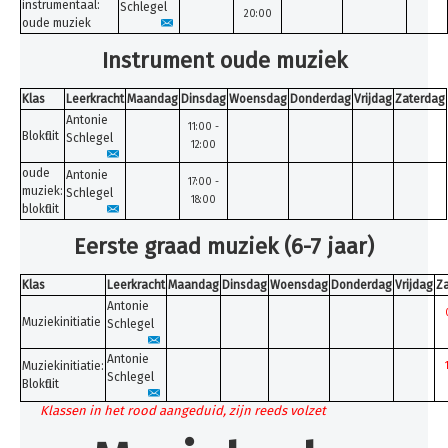
instrumentaal:
Schlegel
20:00
oude muziek
Instrument oude muziek
Klas
Leerkracht
Maandag
Dinsdag
Woensdag
Donderdag
Vrijdag
Zaterdag
Antonie
11:00 -
Blokfluit
Schlegel
12:00
oude
Antonie
17:00 -
muziek:
Schlegel
18:00
blokfluit
Eerste graad muziek (6-7 jaar)
Klas
Leerkracht
Maandag
Dinsdag
Woensdag
Donderdag
Vrijdag
Z
Antonie
Muziekinitiatie
Schlegel
Antonie
Muziekinitiatie:
Schlegel
Blokfluit
Klassen in het rood aangeduid, zijn reeds volzet