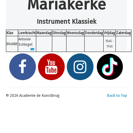
Mariakerke
Instrument Klassiek
Klas
Leerkracht
Maandag
Dinsdag
Woensdag
Donderdag
Vrijdag
Zaterdag
Antonie
15:45 -
Blokfluit
Schlegel
17:45
© 2026 Academie de Kunstbrug
Back to Top