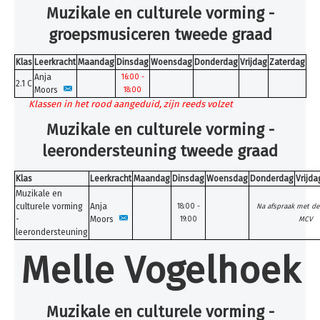
Inschrijven
Muzikale en culturele vorming -
groepsmusiceren tweede graad
Uurroosters 25-26
Uurroosters 26-27
Klas
Leerkracht
Maandag
Dinsdag
Woensdag
Donderdag
Vrijdag
Zaterdag
Anja
16:00 -
Contact
2.1 C
Moors
18:00
Klassen in het rood aangeduid, zijn reeds volzet
Projecten
Muzikale en culturele vorming -
Aanmelden
leerondersteuning tweede graad
Afwezigheden
Klas
Leerkracht
Maandag
Dinsdag
Woensdag
Donderdag
Vrijda
U bent hier:
Home
Uurroosters 26-27
Muzikale en
Muziek
culturele vorming
Anja
18:00 -
Na afspraak met de
-
Moors
19:00
MCV
leerondersteuning
Melle Vogelhoek
Muzikale en culturele vorming -