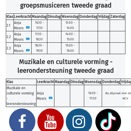
groepsmusiceren tweede graad
Klas
Leerkracht
Maandag
Dinsdag
Woensdag
Donderdag
Vrijdag
Zaterdag
Anja
16:30 -
13:00 -
2.1
Moors
17:30
14:00
Anja
17:30 -
14:00 -
2.2
Moors
18:30
15:00
Anja
18:30 -
15:00 -
2.3
Moors
19:30
16:00
Muzikale en culturele vorming -
leerondersteuning tweede graad
Klas
Leerkracht
Maandag
Dinsdag
Woensdag
Donderdag
Vrijda
Muzikale en
culturele vorming
Anja
16:00 -
Na afspraak met de
-
Moors
17:00
MCV
leerondersteuning