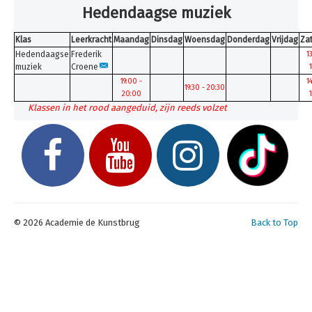
Inschrijven
Hedendaagse muziek
Uurroosters 25-26
Klas
Leerkracht
Maandag
Dinsdag
Woensdag
Donderdag
Vrijdag
Za
Hedendaagse
Frederik
Uurroosters 26-27
1
muziek
Croene
Contact
19:00 -
1
19:30 - 20:30
20:00
Projecten
Klassen in het rood aangeduid, zijn reeds volzet
Aanmelden
Afwezigheden
U bent hier:
Home
Uurroosters 26-27
Muziek
© 2026 Academie de Kunstbrug
Back to Top