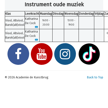
Inschrijven
Instrument oude muziek
Uurroosters 25-26
Klas
Leerkracht
Maandag
Dinsdag
Woensdag
Donderdag
Vrijdag
Za
Katharina
Uurroosters 26-27
Viool, Altviool,
16:00 -
13:00 -
De Cock
Barok(alt)viool
20:00
19:00
Contact
Katharina
Viool, Altviool,
0
Projecten
De Cock
Barok(alt)viool
Aanmelden
Afwezigheden
U bent hier:
Home
Uurroosters 26-27
Muziek
© 2026 Academie de Kunstbrug
Back to Top