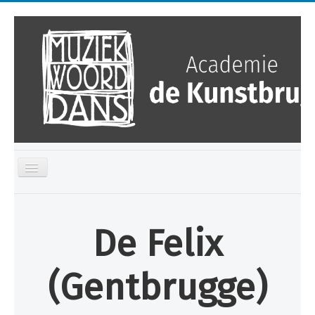
Toggle
Navigation
Home
De Felix
Kalender
Over ons
(Gentbrugge)
Opleidingen
Ontdek