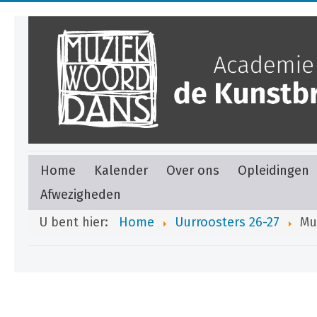
Home
Kalender
Over ons
Opleidingen
Afwezigheden
U bent hier:
Home
Uurroosters 26-27
Mu