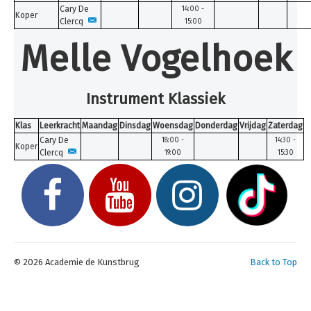
Cary De
14:00 -
Koper
Clercq
15:00
Melle Vogelhoek
Instrument Klassiek
Klas
Leerkracht
Maandag
Dinsdag
Woensdag
Donderdag
Vrijdag
Zaterdag
Cary De
18:00 -
14:30 -
Koper
Clercq
19:00
15:30
© 2026 Academie de Kunstbrug
Back to Top