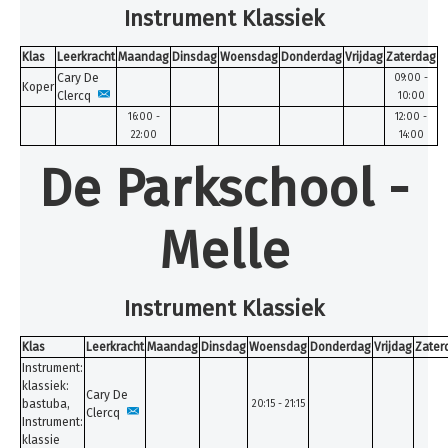
Inschrijven
Instrument Klassiek
Uurroosters 25-26
Klas
Leerkracht
Maandag
Dinsdag
Woensdag
Donderdag
Vrijdag
Zaterdag
Cary De
Uurroosters 26-27
09:00 -
Koper
Clercq
10:00
Contact
16:00 -
12:00 -
22:00
14:00
Projecten
De Parkschool -
Aanmelden
Afwezigheden
Melle
U bent hier:
Home
Uurroosters 26-27
Muziek
Instrument Klassiek
Klas
Leerkracht
Maandag
Dinsdag
Woensdag
Donderdag
Vrijdag
Zater
Instrument:
klassiek:
Cary De
bastuba,
20:15 - 21:15
Clercq
Instrument:
klassie