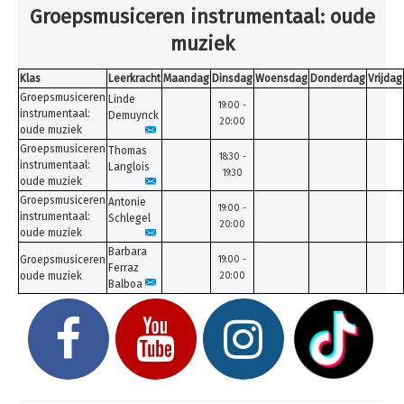
Inschrijven
Groepsmusiceren instrumentaal: oude
muziek
Uurroosters 25-26
Uurroosters 26-27
Klas
Leerkracht
Maandag
Dinsdag
Woensdag
Donderdag
Vrijdag
Groepsmusiceren
Linde
Contact
19:00 -
instrumentaal:
Demuynck
20:00
oude muziek
Projecten
Groepsmusiceren
Thomas
18:30 -
Aanmelden
instrumentaal:
Langlois
19:30
oude muziek
Afwezigheden
Groepsmusiceren
Antonie
19:00 -
instrumentaal:
Schlegel
20:00
U bent hier:
Home
Uurroosters 26-27
oude muziek
Muziek
Barbara
Groepsmusiceren
19:00 -
Ferraz
oude muziek
20:00
Balboa