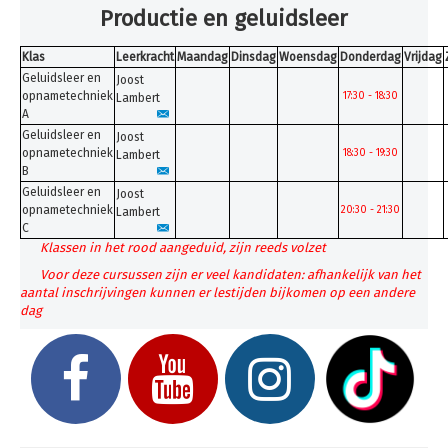
Inschrijven
Productie en geluidsleer
Uurroosters 25-26
Klas
Leerkracht
Maandag
Dinsdag
Woensdag
Donderdag
Vrijdag
Geluidsleer en
Uurroosters 26-27
Joost
opnametechniek
17:30 - 18:30
Lambert
Contact
A
Geluidsleer en
Joost
Projecten
opnametechniek
18:30 - 19:30
Lambert
B
Aanmelden
Geluidsleer en
Joost
opnametechniek
20:30 - 21:30
Lambert
Afwezigheden
C
Klassen in het rood aangeduid, zijn reeds volzet
U bent hier:
Home
Uurroosters 26-27
Muziek
Voor deze cursussen zijn er veel kandidaten: afhankelijk van het
aantal inschrijvingen kunnen er lestijden bijkomen op een andere
dag