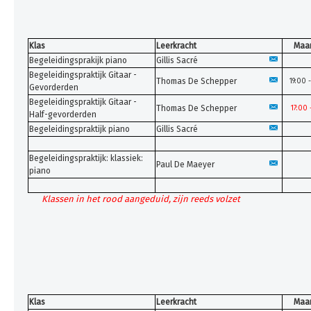
Klas
Leerkracht
Maa
Begeleidingsprakijk piano
Gillis Sacré
Begeleidingspraktijk Gitaar -
Thomas De Schepper
19:00 
Gevorderden
Begeleidingspraktijk Gitaar -
Thomas De Schepper
17:00 
Half-gevorderden
Begeleidingspraktijk piano
Gillis Sacré
Begeleidingspraktijk: klassiek:
Paul De Maeyer
piano
Klassen in het rood aangeduid, zijn reeds volzet
Klas
Leerkracht
Maa