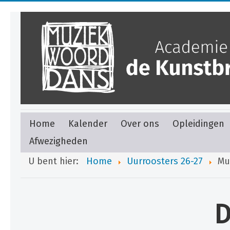
Home
Kalender
Over ons
Opleidingen
Afwezigheden
U bent hier:
Home
Uurroosters 26-27
Mu
D