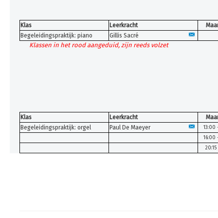
Klas
Leerkracht
Maa
Begeleidingspraktijk: piano
Gillis Sacré
Klassen in het rood aangeduid, zijn reeds volzet
Klas
Leerkracht
Maa
Begeleidingspraktijk: orgel
Paul De Maeyer
13:00 
16:00 
20:15 