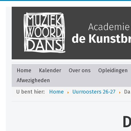
Home
Kalender
Over ons
Opleidingen
Afwezigheden
U bent hier:
Home
Uurroosters 26-27
Da
D