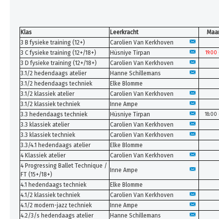
Klas
Leerkracht
Maa
3 B fysieke training (12+)
Carolien Van Kerkhoven
3 C fysieke training (12+/18+)
Hüsniye Tirpan
19:00 
3 D fysieke training (12+/18+)
Carolien Van Kerkhoven
3.1/2 hedendaags atelier
Hanne Schillemans
3.1/2 hedendaags techniek
Elke Blomme
3.1/2 klassiek atelier
Carolien Van Kerkhoven
3.1/2 klassiek techniek
Inne Ampe
3.3 hedendaags techniek
Hüsniye Tirpan
18:00 
3.3 klassiek atelier
Carolien Van Kerkhoven
3.3 klassiek techniek
Carolien Van Kerkhoven
3.3/4.1 hedendaags atelier
Elke Blomme
4 Klassiek atelier
Carolien Van Kerkhoven
4 Progressing Ballet Technique /
Inne Ampe
FT (15+/18+)
4.1 hedendaags techniek
Elke Blomme
4.1/2 klassiek techniek
Carolien Van Kerkhoven
4.1/2 modern-jazz techniek
Inne Ampe
4.2/3/s hedendaags atelier
Hanne Schillemans