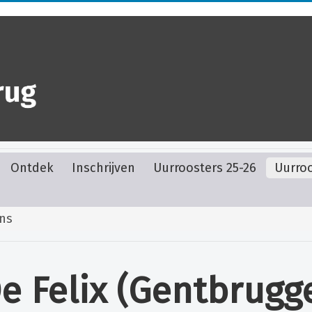
Ontdek
Inschrijven
Uurroosters 25-26
Uurroo
ns
e Felix (Gentbrugg