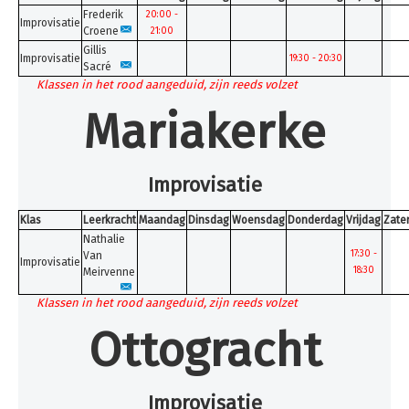
Inschrijven
Frederik
20:00 -
Improvisatie
Croene
21:00
Uurroosters 25-26
Gillis
Improvisatie
19:30 - 20:30
Sacré
Uurroosters 26-27
Klassen in het rood aangeduid, zijn reeds volzet
Contact
Mariakerke
Projecten
Aanmelden
Improvisatie
Afwezigheden
Klas
Leerkracht
Maandag
Dinsdag
Woensdag
Donderdag
Vrijdag
Zate
U bent hier:
Home
Nathalie
17:30 -
Van
Improvisatie
18:30
Meirvenne
Klassen in het rood aangeduid, zijn reeds volzet
Ottogracht
Improvisatie