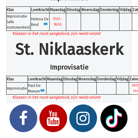
Klas
Leerkracht
Maandag
Dinsdag
Woensdag
Donderdag
Vrijdag
Za
Improvisatie
Helena De
17:00 -
(alle
Beul
18:00
instrumenten)
Klassen in het rood aangeduid, zijn reeds volzet
St. Niklaaskerk
Improvisatie
Klas
Leerkracht
Maandag
Dinsdag
Woensdag
Donderdag
Vrijdag
Zate
Paul De
09:0
Improvisatie
Maeyer
10:
Klassen in het rood aangeduid, zijn reeds volzet