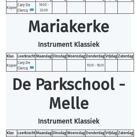
Inschrijven
Cary De
16:00 -
Koper
Clercq
22:00
Uurroosters 25-26
Mariakerke
Uurroosters 26-27
Contact
Instrument Klassiek
Projecten
Aanmelden
Klas
Leerkracht
Maandag
Dinsdag
Woensdag
Donderdag
Vrijdag
Zaterdag
Cary De
Koper
Afwezigheden
15:30 - 18:30
Clercq
De Parkschool -
U bent hier:
Home
Melle
Instrument Klassiek
Klas
Leerkracht
Maandag
Dinsdag
Woensdag
Donderdag
Vrijdag
Zaterdag