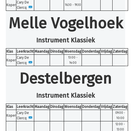
Cary De
Koper
16:30 - 19:30
Clercq
Melle Vogelhoek
Instrument Klassiek
Klas
Leerkracht
Maandag
Dinsdag
Woensdag
Donderdag
Vrijdag
Zaterdag
Cary De
13:00 -
Koper
Clercq
14:00
Destelbergen
Instrument Klassiek
Klas
Leerkracht
Maandag
Dinsdag
Woensdag
Donderdag
Vrijdag
Zaterdag
Cary De
09:00 -
Koper
Clercq
10:00
12:00 -
13:00