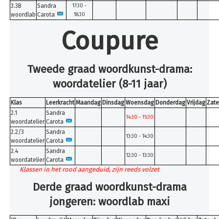
3.3B
Sandra
17:30 -
woordlab
Carota
18:30
Coupure
Tweede graad woordkunst-drama:
woordatelier (8-11 jaar)
Klas
Leerkracht
Maandag
Dinsdag
Woensdag
Donderdag
Vrijdag
Zate
2.1
Sandra
14:30 - 15:30
woordatelier
Carota
2.2/3
Sandra
13:30 - 14:30
woordatelier
Carota
2.4
Sandra
12:30 - 13:30
woordatelier
Carota
Klassen in het rood aangeduid, zijn reeds volzet
Derde graad woordkunst-drama
jongeren: woordlab maxi