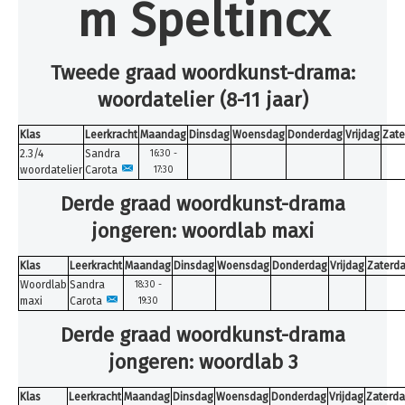
m Speltincx
Inschrijven
Uurroosters 25-26
Tweede graad woordkunst-drama:
Uurroosters 26-27
woordatelier (8-11 jaar)
Contact
Projecten
Klas
Leerkracht
Maandag
Dinsdag
Woensdag
Donderdag
Vrijdag
Zate
2.3/4
Sandra
16:30 -
Aanmelden
woordatelier
Carota
17:30
Afwezigheden
Derde graad woordkunst-drama
jongeren: woordlab maxi
U bent hier:
Home
Uurroosters 26-27
Woordkunst-drama
Klas
Leerkracht
Maandag
Dinsdag
Woensdag
Donderdag
Vrijdag
Zaterd
Woordlab
Sandra
18:30 -
maxi
Carota
19:30
Derde graad woordkunst-drama
jongeren: woordlab 3
Klas
Leerkracht
Maandag
Dinsdag
Woensdag
Donderdag
Vrijdag
Zaterd