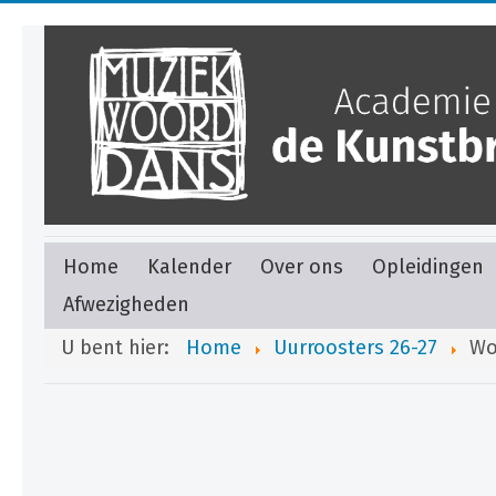
Home
Kalender
Over ons
Opleidingen
Afwezigheden
U bent hier:
Home
Uurroosters 26-27
Wo