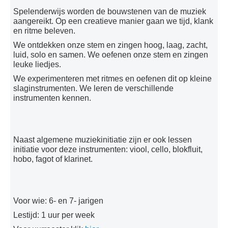
Inschrijven
Spelenderwijs worden de bouwstenen van de muziek
aangereikt. Op een creatieve manier gaan we tijd, klank
Uurroosters 25-26
en ritme beleven.
Uurroosters 26-27
We ontdekken onze stem en zingen hoog, laag, zacht,
luid, solo en samen. We oefenen onze stem en zingen
Contact
leuke liedjes.
Projecten
We experimenteren met ritmes en oefenen dit op kleine
slaginstrumenten. We leren de verschillende
Aanmelden
instrumenten kennen.
Afwezigheden
U bent hier:
Home
Opleidingen
Initiatie
Structuur muziek
Muziek 06-07
Naast algemene muziekinitiatie zijn er ook lessen
initiatie voor deze instrumenten: viool, cello, blokfluit,
hobo, fagot of klarinet.
Voor wie: 6- en 7- jarigen
Lestijd: 1 uur per week