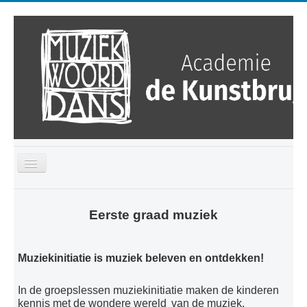
Toggle
Navigation
Home
Eerste graad muziek
Kalender
Over ons
Muziekinitiatie is muziek beleven en ontdekken!
Opleidingen
In de groepslessen muziekinitiatie maken de kinderen
Ontdek
kennis met de wondere wereld van de muziek.