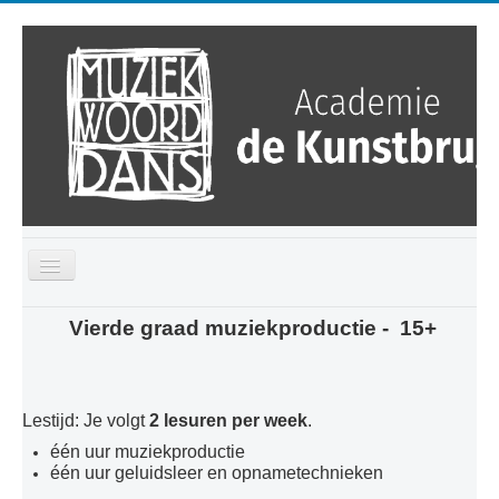
Toggle
Navigation
Home
Vierde graad muziekproductie - 15+
Kalender
Over ons
Lestijd: Je volgt
2 lesuren per week
.
Opleidingen
één uur muziekproductie
één uur geluidsleer en opnametechnieken
Ontdek