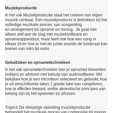
Inschrijven
Muziekproductie
Uurroosters 25-26
In het vak Muziekproductie staat het creëren van eigen
muziek centraal. Een muziekproducer is betrokken bij het
Uurroosters 26-27
volledige muzikale proces: van songwriting
Contact
en arrangement tot opname en mixing. Je gaat niet
alleen zelf aan de slag met muzieksoftware en
Projecten
opnameapparatuur, maar leert ook hoe een song in
elkaar zit en hoe je met de juiste sounds de luisteraar kan
Aanmelden
boeien van intro tot outro
Afwezigheden
Geluidsleer en opnametechnieken
U bent hier:
Home
Opleidingen
Muziek
Structuur muziek
In het vak opnametechnieken leer je opnames bewerken
Muziekproductie
(editen) en afmixen met behulp van audiosoftware. We
bekijken hoe je een microfoon selecteert en gebruikt, hoe
je uit verschillende takes 1 goede take kan compileren,
hoe je effecten toepast, welke akoestische principes van
belang zijn bij het opnemen en afmixen.
Traject: De driejarige opleiding muziekproductie
behandelt het muzikale proces van compositie tot mixing,