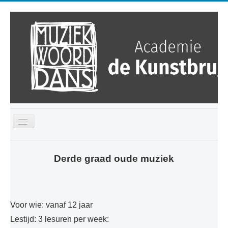
Toggle
Navigation
Home
Derde graad oude muziek
Kalender
Over ons
Opleidingen
Voor wie: vanaf 12 jaar
Ontdek
Lestijd: 3 lesuren per week: