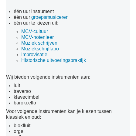
Inschrijven
één uur instrument
Uurroosters 25-26
één uur
groepsmusiceren
één uur te kiezen uit:
Uurroosters 26-27
MCV-cultuur
Contact
MCV-notenleer
Muziek schrijven
Projecten
Muziekschrijflabo
Improvisatie
Aanmelden
Historische uitvoeringspraktijk
Afwezigheden
Wij bieden volgende instrumenten aan:
U bent hier:
Home
Opleidingen
Muziek
Structuur muziek
luit
Muziek 3 Oude Muziek
traverso
klavecimbel
barokcello
Voor volgende instrumenten kan je kiezen tussen
klassiek en oud:
blokfluit
orgel