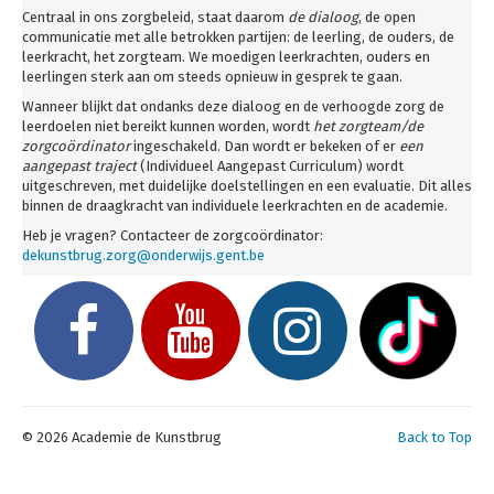
Inschrijven
Centraal in ons zorgbeleid, staat daarom
de dialoog
, de open
communicatie met alle betrokken partijen: de leerling, de ouders, de
Uurroosters 25-26
leerkracht, het zorgteam. We moedigen leerkrachten, ouders en
leerlingen sterk aan om steeds opnieuw in gesprek te gaan.
Uurroosters 26-27
Wanneer blijkt dat ondanks deze dialoog en de verhoogde zorg de
Contact
leerdoelen niet bereikt kunnen worden, wordt
het zorgteam/de
zorgcoördinator
ingeschakeld. Dan wordt er bekeken of er
een
Projecten
aangepast traject
(Individueel Aangepast Curriculum) wordt
uitgeschreven, met duidelijke doelstellingen en een evaluatie. Dit alles
Aanmelden
binnen de draagkracht van individuele leerkrachten en de academie.
Heb je vragen? Contacteer de zorgcoördinator:
Afwezigheden
dekunstbrug.zorg@onderwijs.gent.be
U bent hier:
Home
Over ons
Zorgbeleid
© 2026 Academie de Kunstbrug
Back to Top