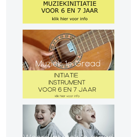
Inschrijven
Uurroosters 25-26
Uurroosters 26-27
Contact
Projecten
Aanmelden
Afwezigheden
U bent hier:
Home
Opleidingen
Initiatie